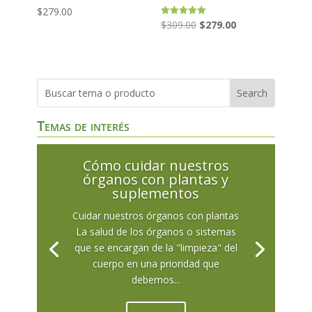
$
279.00
Original
Current
Valorado en
$
309.00
$
279.00
5.00
de 5
price
price
was:
is:
$309.00.
$279.00.
Temas de interés
Cómo cuidar nuestros
órganos con plantas y
suplementos
Cuidar nuestros órganos con plantas
La salud de los órganos o sistemas
que se encargan de la "limpieza" del
cuerpo en una prioridad que
debemos...