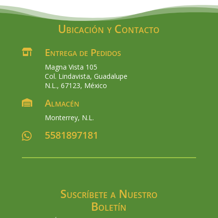
Ubicación y Contacto
Entrega de Pedidos

Magna Vista 105
Col. Lindavista, Guadalupe
N.L., 67123, México
Almacén

Monterrey, N.L.
5581897181

Suscríbete a Nuestro
Boletín