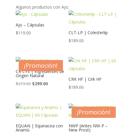
Algunos productos con Ajo;
Ajo – Cápsulas
CLT-LP | Colesterlip
$
119.00
$
189.00
¡Promoción!
CR CYS | Ingredientes de
Origen Natural
CRK HF | Cirk HF
Original
Current
$
319.00
$
299.00
$
189.00
price
price
was:
is:
$319.00.
$299.00.
¡Promoción!
EQUAN | Equinacea con
NWP (Antes NW-P –
Anamú
New Prost)