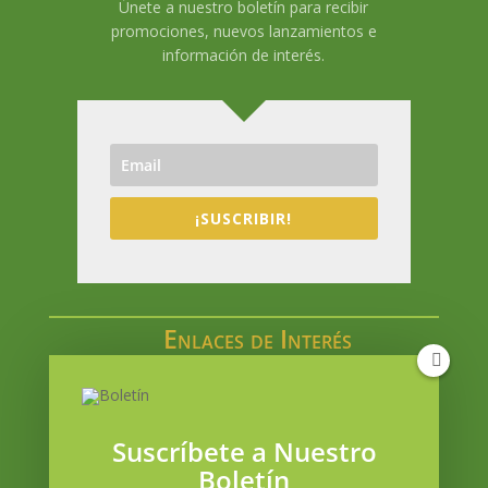
Únete a nuestro boletín para recibir
promociones, nuevos lanzamientos e
información de interés.
¡SUSCRIBIR!
Enlaces de Interés
Catálogo en línea
Acceso a Mi cuenta
Blog
Suscríbete a Nuestro
Contacto
Boletín