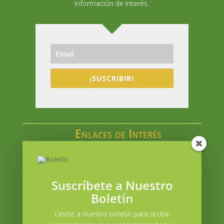
información de interés.
¡SUSCRIBIR!
Enlaces de Interés
Catálogo en línea
Acceso a Mi cuenta
Blog
Suscríbete a Nuestro
Contacto
Boletín
Política de envíos
Únete a nuestro boletín para recibir
Términos y condiciones