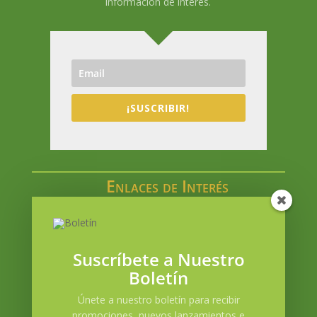
información de interés.
¡SUSCRIBIR!
Enlaces de Interés
Catálogo en línea
Acceso a Mi cuenta
Blog
Suscríbete a Nuestro
Contacto
Boletín
Política de envíos
Únete a nuestro boletín para recibir
Términos y condiciones
promociones, nuevos lanzamientos e