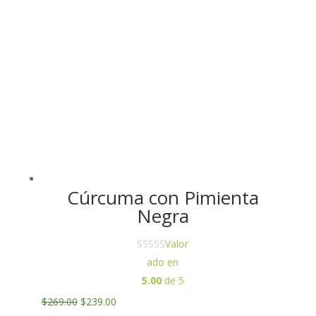
$249.00.
$229.00.
Cúrcuma con Pimienta
Negra
Valor
ado en
5.00
de 5
Original
Current
$
269.00
$
239.00