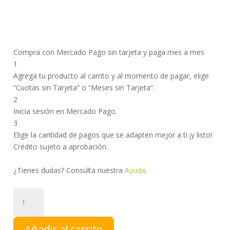
Compra con Mercado Pago sin tarjeta y paga mes a mes
1
Agrega tu producto al carrito y al momento de pagar, elige
“Cuotas sin Tarjeta” o “Meses sin Tarjeta”.
2
Inicia sesión en Mercado Pago.
3
Elige la cantidad de pagos que se adapten mejor a ti ¡y listo!
Crédito sujeto a aprobación.
¿Tienes dudas? Consulta nuestra
Ayuda
.
DGS
LT
|
Añadir al carrito
Degeslent