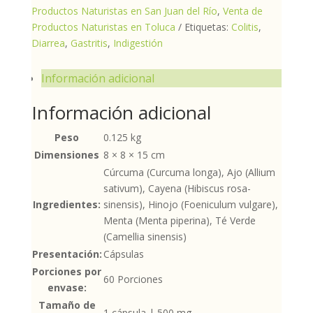
Productos Naturistas en San Juan del Río
,
Venta de
Productos Naturistas en Toluca
Etiquetas:
Colitis
,
Diarrea
,
Gastritis
,
Indigestión
Información adicional
Información adicional
Peso
0.125 kg
Dimensiones
8 × 8 × 15 cm
Cúrcuma (Curcuma longa), Ajo (Allium
sativum), Cayena (Hibiscus rosa-
Ingredientes:
sinensis), Hinojo (Foeniculum vulgare),
Menta (Menta piperina), Té Verde
(Camellia sinensis)
Presentación:
Cápsulas
Porciones por
60 Porciones
envase:
Tamaño de
1 cápsula | 500 mg