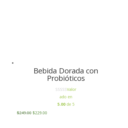
Bebida Dorada con
Probióticos
Valor
ado en
5.00
de 5
Original
Current
$
249.00
$
229.00
price
price
was:
is: