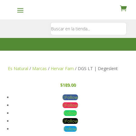
Contacto
5581897181
Es Natural
/
Marcas
/
Hervar Fam
/ DGS LT | Degeslent
$
189.00
Follow
Follow
Follow
Follow
Follow