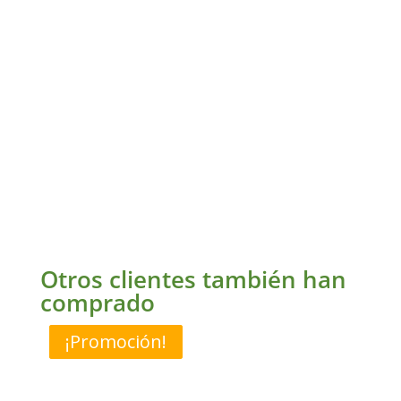
Té DGS LT (Degeslent) | Hierbas para
Infusión
$
99.00
Otros clientes también han
comprado
También te
¡Promoción!
¡Promoción!
recomendamos…