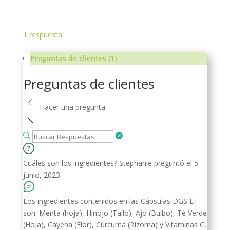
price
price
was:
is:
$269.00.
$239.00.
1
respuesta
Preguntas de clientes (1)
Preguntas de clientes
Hacer una pregunta
Cuáles son los ingredientes?
Stephanie
preguntó el 5
junio, 2023
Los ingredientes contenidos en las Cápsulas DGS LT
son: Menta (hoja), Hinojo (Tallo), Ajo (Bulbo), Té Verde
(Hoja), Cayena (Flor), Cúrcuma (Rizoma) y Vitaminas C,