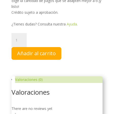
Elige la cantidad de pagos que se adapten mejor a ti ¡y
listo!
Crédito sujeto a aprobación.
¿Tienes dudas? Consulta nuestra
Ayuda
.
DGS
LT
|
Añadir al carrito
Degeslent
cantidad
Valoraciones (0)
Valoraciones
There are no reviews yet