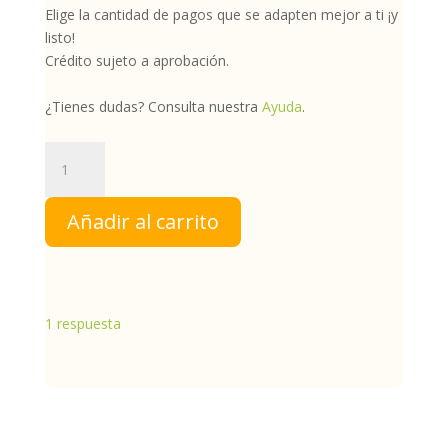
Elige la cantidad de pagos que se adapten mejor a ti ¡y
listo!
Crédito sujeto a aprobación.
¿Tienes dudas? Consulta nuestra
Ayuda
.
DGS
LT
|
Añadir al carrito
Degeslent
cantidad
1
respuesta