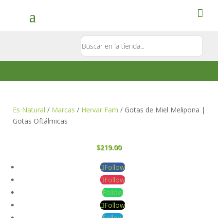
Contacto
5581897181
Es Natural
/
Marcas
/
Hervar Fam
/ Gotas de Miel Melipona |
Gotas Oftálmicas
$
219.00
Follow
Follow
Follow
Follow
Follow