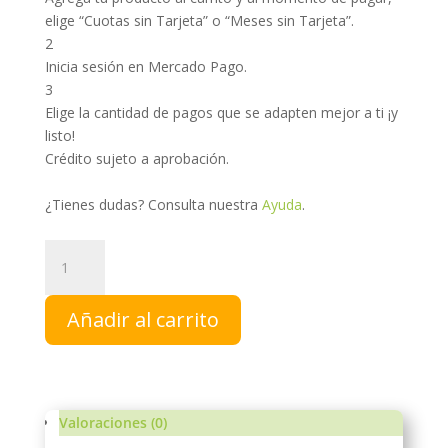
elige “Cuotas sin Tarjeta” o “Meses sin Tarjeta”.
2
Inicia sesión en Mercado Pago.
3
Elige la cantidad de pagos que se adapten mejor a ti ¡y
listo!
Crédito sujeto a aprobación.
¿Tienes dudas? Consulta nuestra
Ayuda
.
Gotas
de
Miel
Añadir al carrito
Melipona
|
Gotas
Oftálmicas
cantidad
Valoraciones (0)