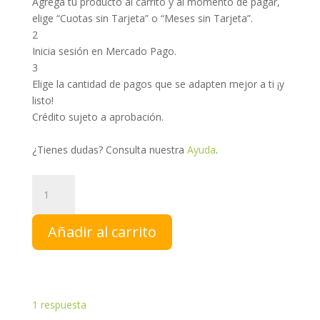
Agrega tu producto al carrito y al momento de pagar,
elige “Cuotas sin Tarjeta” o “Meses sin Tarjeta”.
2
Inicia sesión en Mercado Pago.
3
Elige la cantidad de pagos que se adapten mejor a ti ¡y
listo!
Crédito sujeto a aprobación.
¿Tienes dudas? Consulta nuestra
Ayuda
.
Gotas
de
Miel
Añadir al carrito
Melipona
|
Gotas
Oftálmicas
cantidad
1
respuesta