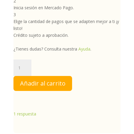
2
Inicia sesión en Mercado Pago.
3
Elige la cantidad de pagos que se adapten mejor a ti ¡y
listo!
Crédito sujeto a aprobación.
¿Tienes dudas? Consulta nuestra
Ayuda
.
Gotas
de
Miel
Añadir al carrito
Melipona
|
Gotas
Oftálmicas
cantidad
1
respuesta