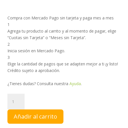
Compra con Mercado Pago sin tarjeta y paga mes a mes
1
Agrega tu producto al carrito y al momento de pagar, elige
“Cuotas sin Tarjeta” o “Meses sin Tarjeta”.
2
Inicia sesión en Mercado Pago.
3
Elige la cantidad de pagos que se adapten mejor a ti ¡y listo!
Crédito sujeto a aprobación.
¿Tienes dudas? Consulta nuestra
Ayuda
.
Gotas
de
Miel
Añadir al carrito
Melipona
|