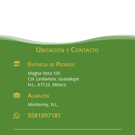
was:
is:
$230.00.
$189.00.
Ubicación y Contacto
Entrega de Pedidos

Magna Vista 105
Col. Lindavista, Guadalupe
N.L., 67123, México
Almacén

Monterrey, N.L.
5581897181
