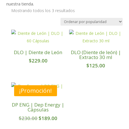
nuestra tienda.
Sorted
Mostrando todos los 3 resultados
by
popularity
DLO | Diente de León
DLO (Diente de león) |
Extracto 30 ml
$
229.00
$
125.00
¡Promoción!
DP ENG | Dep Energy |
Cápsulas
Original
Current
$
230.00
$
189.00
price
price