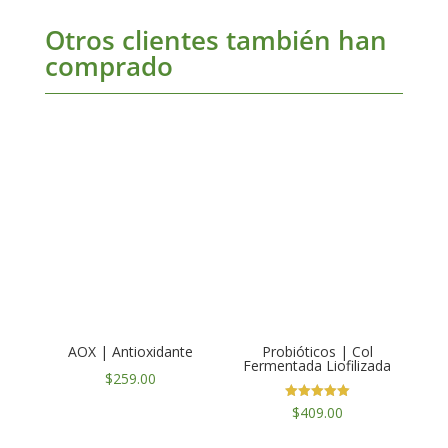
Otros clientes también han
comprado
También te
recomendamos…
AOX | Antioxidante
Probióticos | Col
Fermentada Liofilizada
$
259.00
Valorado en
$
409.00
5.00
de 5