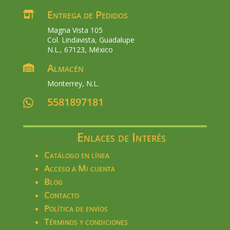
Entrega de Pedidos

Magna Vista 105
Col. Lindavista, Guadalupe
N.L., 67123, México
Almacén

Monterrey, N.L.
5581897181

Enlaces de Interés
Catálogo en línea
Acceso a Mi cuenta
Blog
Contacto
Política de envíos
Términos y condiciones