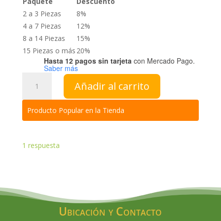
Paquete
Descuento
2 a 3 Piezas
8%
4 a 7 Piezas
12%
8 a 14 Piezas
15%
15 Piezas o más
20%
Hasta 12 pagos sin tarjeta
con Mercado Pago.
Saber más
Petiveria
Añadir al carrito
(Anamú)
cantidad
Producto Popular en la Tienda
1
respuesta
Ubicación y Contacto