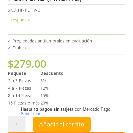
SKU:
HF-PETIV-C
1
respuesta
✓ Propiedades antitumorales en evaluación
✓ Diabetes
$
279.00
Paquete
Descuento
2 a 3 Piezas
8%
4 a 7 Piezas
12%
8 a 14 Piezas
15%
15 Piezas o más
20%
Hasta 12 pagos sin tarjeta
con Mercado Pago.
Saber más
Petiveria
Añadir al carrito
(Anamú)
cantidad