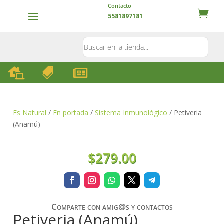
Contacto
5581897181



Es Natural
/
En portada
/
Sistema Inmunológico
/ Petiveria
(Anamú)
$
279.00
Comparte con amig@s y contactos
Petiveria (Anamú)