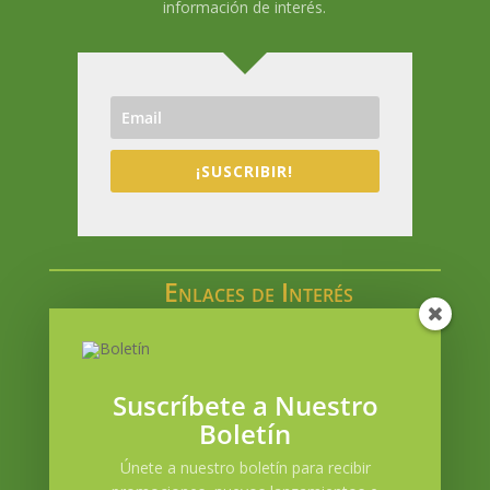
información de interés.
¡SUSCRIBIR!
Enlaces de Interés
Catálogo en línea
Acceso a Mi cuenta
Blog
Suscríbete a Nuestro
Contacto
Boletín
Política de envíos
Únete a nuestro boletín para recibir
Términos y condiciones