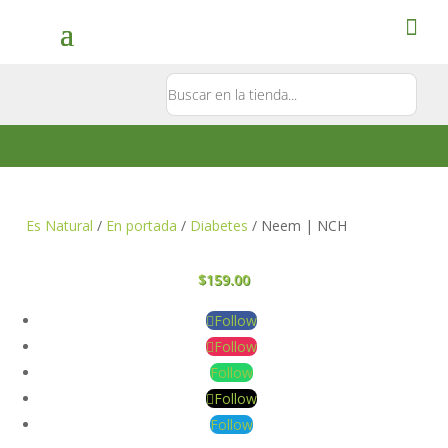
Contacto
5581897181
Es Natural
/
En portada
/
Diabetes
/ Neem | NCH
$
159.00
Follow
Follow
Follow
Follow
Follow