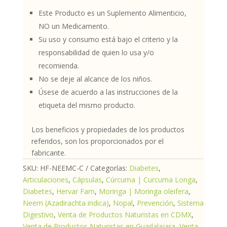
Este Producto es un Suplemento Alimenticio,
NO un Medicamento.
Su uso y consumo está bajo el criterio y la
responsabilidad de quien lo usa y/o
recomienda.
No se deje al alcance de los niños.
Úsese de acuerdo a las instrucciones de la
etiqueta del mismo producto.
Los beneficios y propiedades de los productos
referidos, son los proporcionados por el
fabricante.
SKU:
HF-NEEMC-C
Categorías:
Diabetes
,
Articulaciones
,
Cápsulas
,
Cúrcuma | Curcuma Longa
,
Diabetes
,
Hervar Fam
,
Moringa | Moringa oleifera
,
Neem (Azadirachta indica)
,
Nopal
,
Prevención
,
Sistema
Digestivo
,
Venta de Productos Naturistas en CDMX
,
Venta de Productos Naturistas en Guadalajara
,
Venta