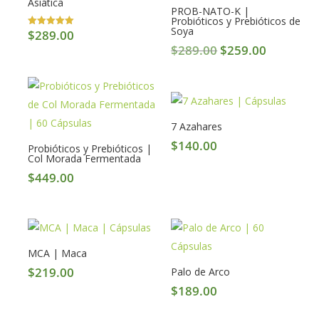
Asiática
PROB-NATO-K |
Probióticos y Prebióticos de
Soya
$
289.00
Valorado en
5.00
Original
Current
$
289.00
$
259.00
de 5
price
price
was:
is:
$289.00.
$259.00.
7 Azahares
$
140.00
Probióticos y Prebióticos |
Col Morada Fermentada
$
449.00
MCA | Maca
$
219.00
Palo de Arco
$
189.00