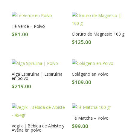
price
price
de 5
was:
is:
$249.00.
$229.00.
Té Verde – Polvo
$
81.00
Cloruro de Magnesio 100 g
$
125.00
Alga Espirulina | Espirulina
Colágeno en Polvo
en polvo
$
109.00
$
219.00
Té Matcha – Polvo
$
99.00
Vegilk | Bebida de Alpiste y
Avena en polvo