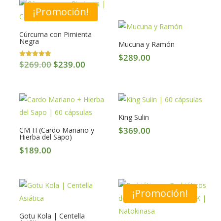
de 5
¡Promoción!
Cúrcuma con Pimienta
Negra
Mucuna y Ramón
$
289.00
Original
Current
$
269.00
$
239.00
Valorado en
5.00
price
price
de 5
was:
is:
$269.00.
$239.00.
King Sulin
$
369.00
CM H (Cardo Mariano y
Hierba del Sapo)
$
189.00
¡Promoción!
Gotu Kola | Centella