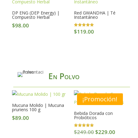
DP ENG (DEP Energy) |
Red GWANDHA | Té
Compuesto Herbal
Instantáneo
$
98.00
$
119.00
Valorado en
5.00
de 5
En Polvo
¡Promoción!
Mucuna Molido | Mucuna
pruriens 100 g
Bebida Dorada con
$
89.00
Probióticos
Original
Current
$
249.00
$
229.00
Valorado en
5.00