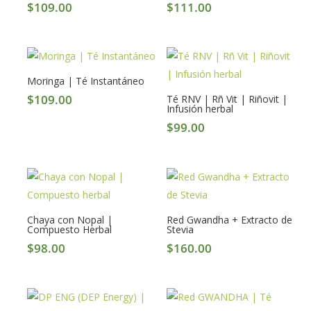
$
109.00
$
111.00
Moringa | Té Instantáneo
$
109.00
Té RNV | Rñ Vit | Riñovit |
Infusión herbal
$
99.00
Chaya con Nopal |
Red Gwandha + Extracto de
Compuesto Herbal
Stevia
$
98.00
$
160.00