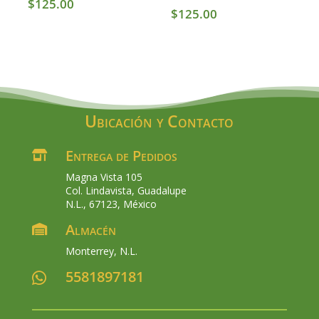
$
125.00
$
125.00
Ubicación y Contacto
Entrega de Pedidos

Magna Vista 105
Col. Lindavista, Guadalupe
N.L., 67123, México
Almacén

Monterrey, N.L.
5581897181
