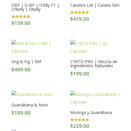
OBF | O-BF | O’Blly FT |
Canela’s LM | Canela Slim
O’Belly | Obelly
$
419.00
Valorado en
5.00
$
159.00
Valorado en
de 5
5.00
de 5
Img & Fig | IMF
CYRTO PRO | Mezcla de
Ingredientes Naturales
$
489.00
$
199.00
Guanábana & Noni
$
199.00
Moringa y Guanábana
$
229.00
Valorado en
5.00