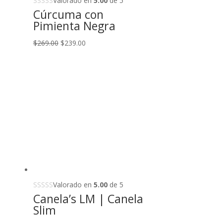
Valorado en
5.00
de 5
Cúrcuma con
Pimienta Negra
Original
Current
$
269.00
$
239.00
price
price
was:
is:
$269.00.
$239.00.
Valorado en
5.00
de 5
Canela’s LM | Canela
Slim