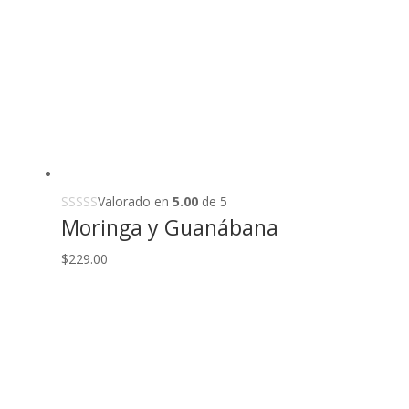
$249.00.
$229.00.
Valorado en
5.00
de 5
Moringa y Guanábana
$
229.00