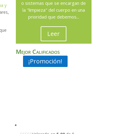
o sistemas que se encargan de
a y
la "limpieza" del cuerpo en una
ares,
prioridad que debemos...
 que
Leer
Mejor Calificados
¡Promoción!