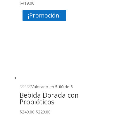
$
419.00
¡Promoción!
Valorado en
5.00
de 5
Bebida Dorada con
Probióticos
Original
Current
$
249.00
$
229.00
price
price
was:
is: