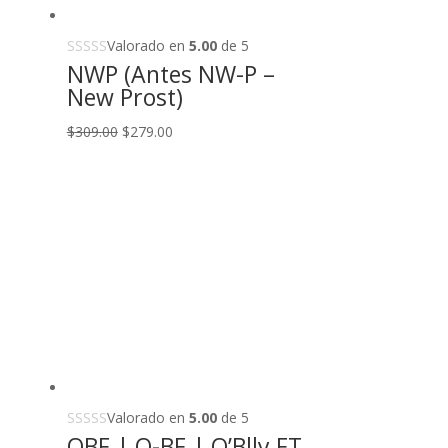
Valorado en
5.00
de 5
NWP (Antes NW-P –
New Prost)
Original
Current
$
309.00
$
279.00
price
price
was:
is:
$309.00.
$279.00.
Valorado en
5.00
de 5
OBF | O-BF | O’Blly FT