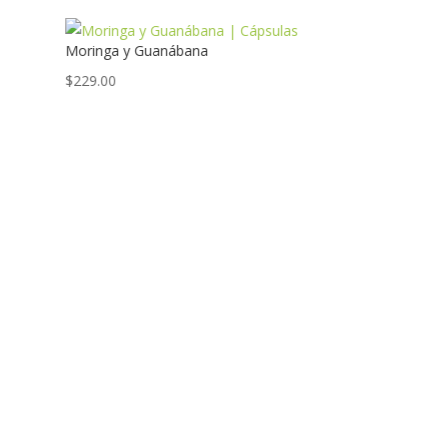
n!
Moringa y Guanábana
$
229.00
5.00
Red 
$
119