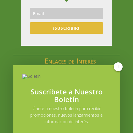
¡SUSCRIBIR!
Enlaces de Interés
Catálogo en línea
Acceso a Mi cuenta
Blog
Suscríbete a Nuestro
Contacto
Boletín
Política de envíos
Únete a nuestro boletín para recibir
Términos y condiciones
promociones, nuevos lanzamientos e
Privacidad
información de interés.
Mapa de la Tienda