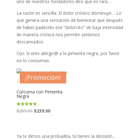
uno de nuestros fundadores dice que es rara…
La razón es sencilla: El dolor crónico disminuye… Lo
que genera una sensación de bienestar que después
de haber padecido ese “dolorcito” de baja intensidad
de manera crónica nos permite sentirnos
descansados.
Ojo: Si eres alérgic@ a la pimienta negra, por favor
no lo consumas.
¡Promoción!
Cúrcuma con Pimienta
Negra
Original
Current
Valorado en
$
269.00
$
239.00
5.00
de 5
price
price
was:
is:
$269.00.
$239.00.
Ya te dimos una probadita, tú tienes la decisión…