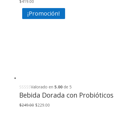
$
419.00
¡Promoción!
Valorado en
5.00
de 5
Bebida Dorada con Probióticos
Original
Current
$
249.00
$
229.00
price
price
was:
is:
$249.00.
$229.00.