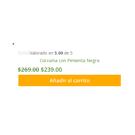
Valorado en
5.00
de 5
Cúrcuma con Pimienta Negra
Original
Current
$
269.00
$
239.00
price
price
Añadir al carrito
was:
is:
$269.00.
$239.00.