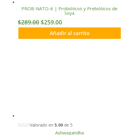
PROB-NATO-K | Probióticos y Prebióticos de
Soya
Original
Current
$
289.00
$
259.00
price
price
Añadir al carrito
was:
is:
$289.00.
$259.00.
Valorado en
5.00
de 5
Ashwagandha