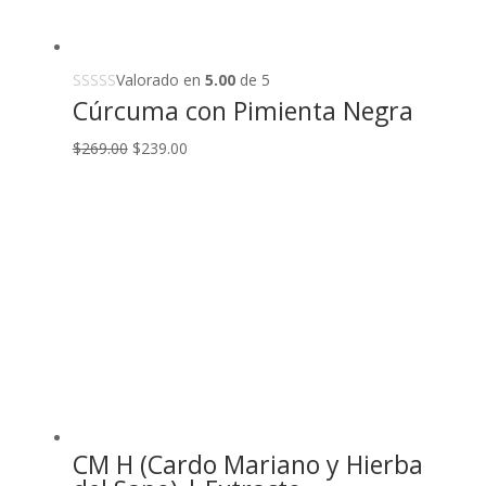
Valorado en
5.00
de 5
Cúrcuma con Pimienta Negra
Original
Current
$
269.00
$
239.00
price
price
was:
is:
$269.00.
$239.00.
CM H (Cardo Mariano y Hierba