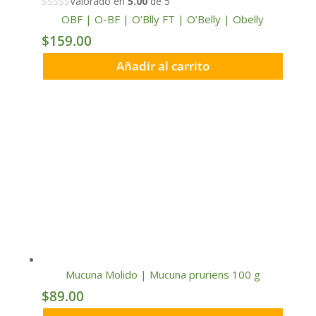
Valorado en
5.00
de 5
OBF | O-BF | O’Blly FT | O’Belly | Obelly
$
159.00
Añadir al carrito
Mucuna Molido | Mucuna pruriens 100 g
$
89.00