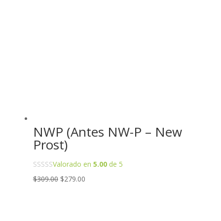
NWP (Antes NW-P – New
Prost)
Valorado en
5.00
de 5
Original
Current
$
309.00
$
279.00
price
price
was:
is:
$309.00.
$279.00.