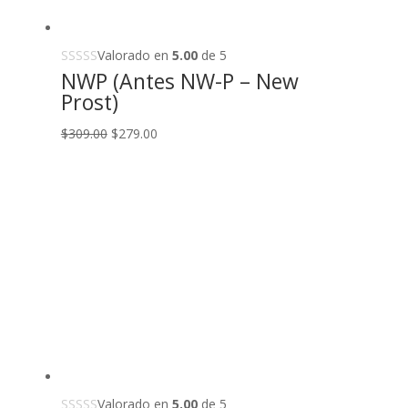
Valorado en
5.00
de 5
NWP (Antes NW-P – New
Prost)
Original
Current
$
309.00
$
279.00
price
price
was:
is:
$309.00.
$279.00.
Valorado en
5.00
de 5