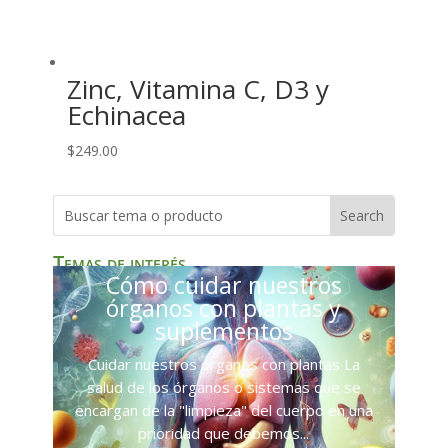
Zinc, Vitamina C, D3 y
Echinacea
$
249.00
Temas de interés
Cómo cuidar nuestros
órganos con plantas y
suplementos
Cuidar nuestros órganos con plantas La
salud de los órganos o sistemas que se
encargan de la "limpieza" del cuerpo en una
prioridad que debemos...