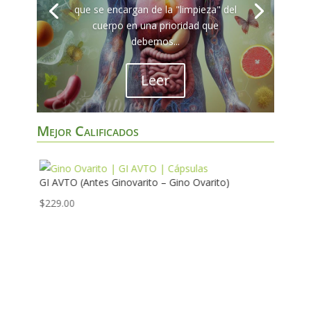
que se encargan de la "limpieza" del
cuerpo en una prioridad que
debemos...
Leer
Mejor Calificados
GI AVTO (Antes Ginovarito – Gino Ovarito)
$
229.00
5.00