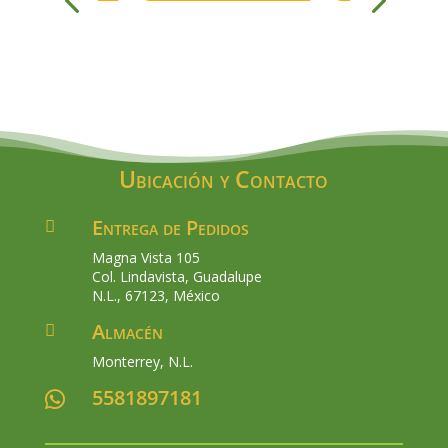
wa
$26
Ubicación y Contacto
Entrega de Pedidos

Magna Vista 105
Col. Lindavista, Guadalupe
N.L., 67123, México
Almacén

Monterrey, N.L.
5581897181
